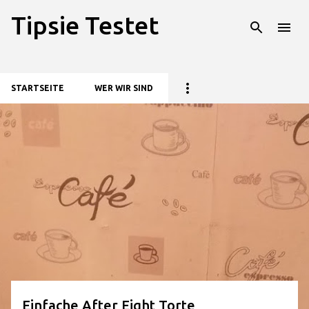
Tipsie Testet
Direkt zum Hauptbereich
STARTSEITE
WER WIR SIND
P
o
s
t
s
Einfache After Eight Torte