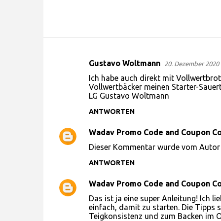
Gustavo Woltmann
20. Dezember 2020 
K
Ich habe auch direkt mit Vollwertbro
o
Vollwertbäcker meinen Starter-Sauerte
LG Gustavo Woltmann
m
m
ANTWORTEN
e
Wadav Promo Code and Coupon C
n
Dieser Kommentar wurde vom Autor e
t
ANTWORTEN
a
r
Wadav Promo Code and Coupon C
e
Das ist ja eine super Anleitung! Ich l
einfach, damit zu starten. Die Tipps s
Teigkonsistenz und zum Backen im Of