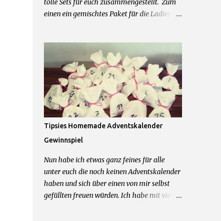
tolle Sets für euch zusammengestellt. Zum
einen ein gemischtes Paket für die Ladies
mit einer Schwarzkopf Tasche, einer Just
Cosmetics Beautybag, einem Notizbuch von
Leicke und allerhand weiteren feinen
Beautyprodukten. Und zum anderen für die
Herren der Schöpfung ein Mexx Parfum und
Duschgel Set, Touchscreen Handschuhe,
Cooling Gel und Bodyrasierer. 2 Sets = 2
Gewinner Was ihr dafür tun müsst um zu
gewinnen: 1.) Kommentiere diesen Post mit
Tipsies Homemade Adventskalender
dem Wunschpaket was du gerne gewinnen
Gewinnspiel
möchtest 2.) Hinterlasse mir im
Kommentarfeld eine Kontaktmöglichkeit
Nun habe ich etwas ganz feines für alle
Das wars schon! Teilnahme beginnt jetzt
unter euch die noch keinen Adventskalender
und endet am 09.04.2016 um 23.59Uhr.
haben und sich über einen von mir selbst
Teilnahme nur mit deutscher Postadresse
gefüllten freuen würden. Ich habe mit viel
möglich. Gewinner werden über die
Liebe zum Detail 24 Tütchen für einen von
angegebene Kontaktmöglichkeit
euch gepackt und möchte diesen Kalender