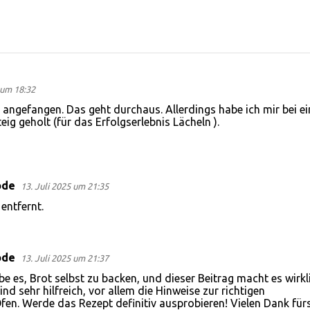
um 18:32
t angefangen. Das geht durchaus. Allerdings habe ich mir bei e
ig geholt (für das Erfolgserlebnis Lächeln ).
ode
13. Juli 2025 um 21:35
ntfernt.
ode
13. Juli 2025 um 21:37
iebe es, Brot selbst zu backen, und dieser Beitrag macht es wirkl
ind sehr hilfreich, vor allem die Hinweise zur richtigen
en. Werde das Rezept definitiv ausprobieren! Vielen Dank für