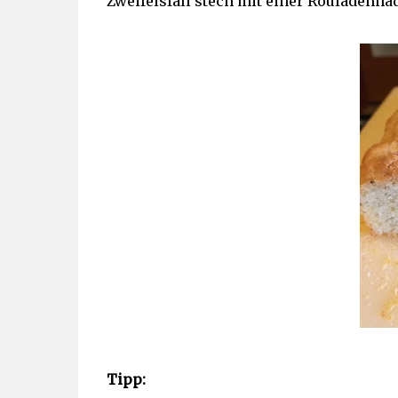
Zweifelsfall stech mit einer Rouladenna
Tipp: