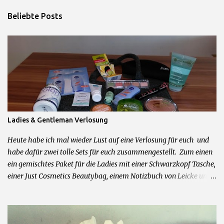
n
Beliebte Posts
t
a
r
e
Ladies & Gentleman Verlosung
Heute habe ich mal wieder Lust auf eine Verlosung für euch und
habe dafür zwei tolle Sets für euch zusammengestellt. Zum einen
ein gemischtes Paket für die Ladies mit einer Schwarzkopf Tasche,
einer Just Cosmetics Beautybag, einem Notizbuch von Leicke und
allerhand weiteren feinen Beautyprodukten. Und zum anderen für
die Herren der Schöpfung ein Mexx Parfum und Duschgel Set,
Touchscreen Handschuhe, Cooling Gel und Bodyrasierer. 2 Sets =