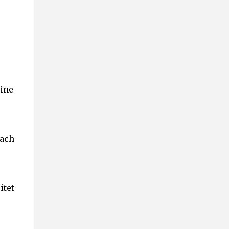
eine
fach
itet