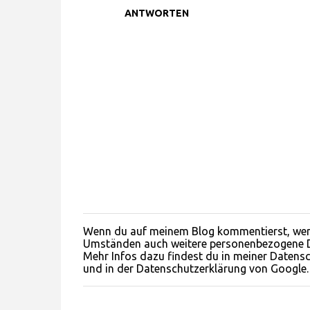
ANTWORTEN
Wenn du auf meinem Blog kommentierst, werd
K
Umständen auch weitere personenbezogene Date
o
Mehr Infos dazu findest du in meiner Datensc
m
und in der Datenschutzerklärung von Google.
m
e
n
t