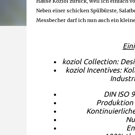
Hause Koziol zurück, weil ich einfach vo
Neben einer schicken Spülbürste, Salat
Messbecher darf ich nun auch ein klein
Eini
koziol Collection: De
koziol Incentives: K
Industr
DIN ISO 
Produktion 
Kontinuierlich
Nu
En