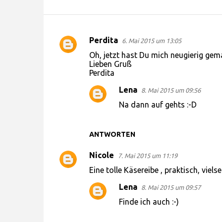
Perdita
6. Mai 2015 um 13:05
K
Oh, jetzt hast Du mich neugierig gema
o
Lieben Gruß
Perdita
m
m
Lena
8. Mai 2015 um 09:56
e
Na dann auf gehts :-D
n
t
ANTWORTEN
a
Nicole
7. Mai 2015 um 11:19
r
Eine tolle Käsereibe , praktisch, vielse
e
Lena
8. Mai 2015 um 09:57
Finde ich auch :-)