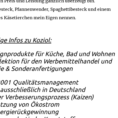
n Preis und Leistung gänzlich überzeugt bin.
besteck, Pfannenwender, Spaghettibesteck und einem
es Käsetierchen mein Eigen nennen.
ge Infos zu Koziol:
signprodukte für Küche, Bad und Wohnen
ollektion für den Werbemittelhandel und
ie & Sonderanfertigungen
9001 Qualitätsmanagement
ausschließlich in Deutschland
er Verbesserungsprozess (Kaizen)
tzung von Ökostrom
ergierückgewinnung