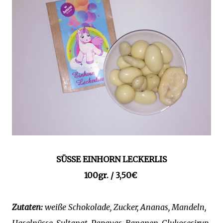
SÜSSE EINHORN LECKERLIS
100gr. / 3,50€
Zutaten:
weiße Schokolade, Zucker, Ananas, Mandeln,
Haselnüsse, Sultanat, Papayas, Bananen, Glukosesirup,