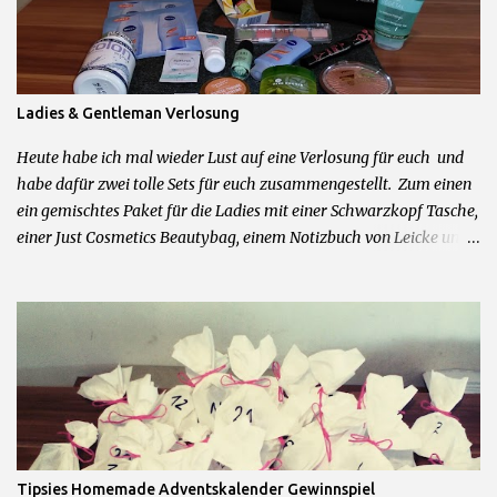
c
h
e
n
Ladies & Gentleman Verlosung
Heute habe ich mal wieder Lust auf eine Verlosung für euch und
habe dafür zwei tolle Sets für euch zusammengestellt. Zum einen
ein gemischtes Paket für die Ladies mit einer Schwarzkopf Tasche,
einer Just Cosmetics Beautybag, einem Notizbuch von Leicke und
allerhand weiteren feinen Beautyprodukten. Und zum anderen für
die Herren der Schöpfung ein Mexx Parfum und Duschgel Set,
Touchscreen Handschuhe, Cooling Gel und Bodyrasierer. 2 Sets =
2 Gewinner Was ihr dafür tun müsst um zu gewinnen: 1.)
Kommentiere diesen Post mit dem Wunschpaket was du gerne
gewinnen möchtest 2.) Hinterlasse mir im Kommentarfeld eine
Kontaktmöglichkeit Das wars schon! Teilnahme beginnt jetzt und
endet am 09.04.2016 um 23.59Uhr. Teilnahme nur mit deutscher
Postadresse möglich. Gewinner werden über die angegebene
Tipsies Homemade Adventskalender Gewinnspiel