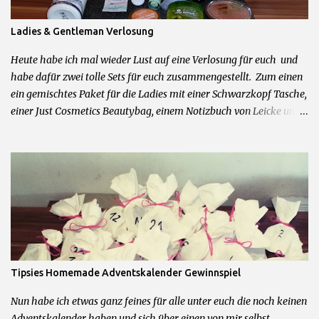
Ladies & Gentleman Verlosung
Heute habe ich mal wieder Lust auf eine Verlosung für euch und
habe dafür zwei tolle Sets für euch zusammengestellt. Zum einen
ein gemischtes Paket für die Ladies mit einer Schwarzkopf Tasche,
einer Just Cosmetics Beautybag, einem Notizbuch von Leicke und
allerhand weiteren feinen Beautyprodukten. Und zum anderen für
die Herren der Schöpfung ein Mexx Parfum und Duschgel Set,
Touchscreen Handschuhe, Cooling Gel und Bodyrasierer. 2 Sets =
2 Gewinner Was ihr dafür tun müsst um zu gewinnen: 1.)
Kommentiere diesen Post mit dem Wunschpaket was du gerne
gewinnen möchtest 2.) Hinterlasse mir im Kommentarfeld eine
Kontaktmöglichkeit Das wars schon! Teilnahme beginnt jetzt und
endet am 09.04.2016 um 23.59Uhr. Teilnahme nur mit deutscher
Postadresse möglich. Gewinner werden über die angegebene
Tipsies Homemade Adventskalender Gewinnspiel
Kontaktmöglichkeit angeschrieben. Kein Rechtsweg und keine
Barauszahlung möglich.
Nun habe ich etwas ganz feines für alle unter euch die noch keinen
Adventskalender haben und sich über einen von mir selbst