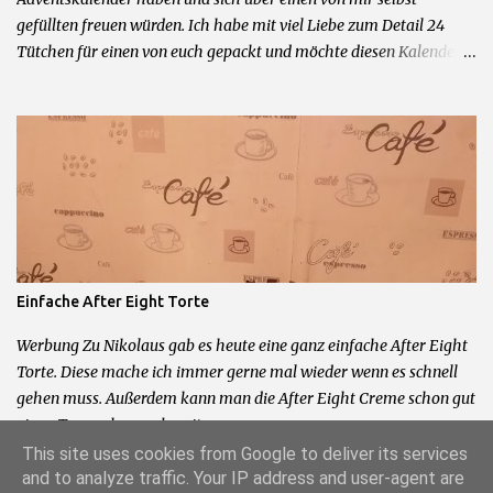
gefüllten freuen würden. Ich habe mit viel Liebe zum Detail 24
Tütchen für einen von euch gepackt und möchte diesen Kalender
nun verlosen. Der Kalender besteht aus 95% Originalprodukten
aus den Bereichen Beauty und Deko. Mitmachen könnt ihr in dem
Ihr mir ein Kommentar und eine Kontaktmöglichkeit hinterlasst.
Ausgelost wird passend zu meinem 2. Bloggeburtstag am
24.11.2015 um 20 Uhr. Damit der Kalender auch noch passend zum
01.12. bei euch ist, hat der Gewinner nur 24 Stunden Zeit sich zu
melden bevor ich neu auslose. Teilnahme nur mit deutscher
Postanschrift. Kein Ersatz bei Verlust durch den Postweg.
Teilnahme ab 16 Jahren. Kein Rechtsweg und keine Barauszahlung
Einfache After Eight Torte
möglich.
Werbung Zu Nikolaus gab es heute eine ganz einfache After Eight
Torte. Diese mache ich immer gerne mal wieder wenn es schnell
gehen muss. Außerdem kann man die After Eight Creme schon gut
einen Tag vorher vorbereiten.
This site uses cookies from Google to deliver its services
and to analyze traffic. Your IP address and user-agent are