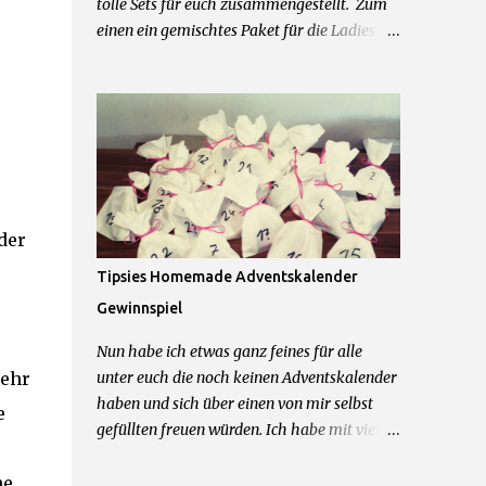
tolle Sets für euch zusammengestellt. Zum
einen ein gemischtes Paket für die Ladies
mit einer Schwarzkopf Tasche, einer Just
Cosmetics Beautybag, einem Notizbuch von
Leicke und allerhand weiteren feinen
Beautyprodukten. Und zum anderen für die
Herren der Schöpfung ein Mexx Parfum und
Duschgel Set, Touchscreen Handschuhe,
Cooling Gel und Bodyrasierer. 2 Sets = 2
der
Gewinner Was ihr dafür tun müsst um zu
gewinnen: 1.) Kommentiere diesen Post mit
Tipsies Homemade Adventskalender
dem Wunschpaket was du gerne gewinnen
Gewinnspiel
möchtest 2.) Hinterlasse mir im
Kommentarfeld eine Kontaktmöglichkeit
Nun habe ich etwas ganz feines für alle
Das wars schon! Teilnahme beginnt jetzt
sehr
unter euch die noch keinen Adventskalender
und endet am 09.04.2016 um 23.59Uhr.
haben und sich über einen von mir selbst
e
Teilnahme nur mit deutscher Postadresse
gefüllten freuen würden. Ich habe mit viel
möglich. Gewinner werden über die
Liebe zum Detail 24 Tütchen für einen von
angegebene Kontaktmöglichkeit
he
euch gepackt und möchte diesen Kalender