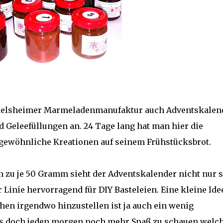
leidelsheimer Marmeladenmanufaktur auch Adventskalen
Geleefüllungen an. 24 Tage lang hat man hier die
gewöhnliche Kreationen auf seinem Frühstücksbrot.
 zu je 50 Gramm sieht der Adventskalender nicht nur 
r Linie hervorragend für DIY Basteleien. Eine kleine Ide
chen irgendwo hinzustellen ist ja auch ein wenig
es doch jeden morgen noch mehr Spaß zu schauen welc