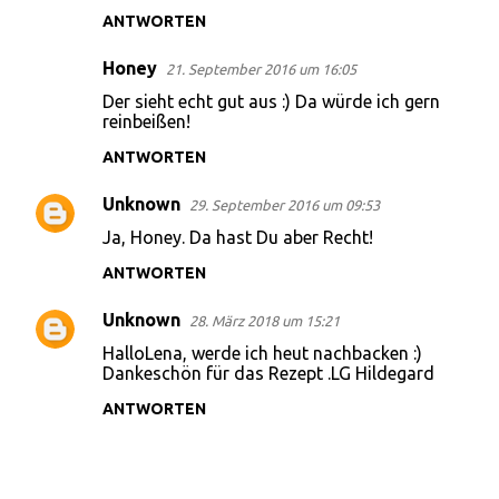
t
ANTWORTEN
a
Honey
r
21. September 2016 um 16:05
Der sieht echt gut aus :) Da würde ich gern
e
reinbeißen!
ANTWORTEN
Unknown
29. September 2016 um 09:53
Ja, Honey. Da hast Du aber Recht!
ANTWORTEN
Unknown
28. März 2018 um 15:21
HalloLena, werde ich heut nachbacken :)
Dankeschön für das Rezept .LG Hildegard
ANTWORTEN