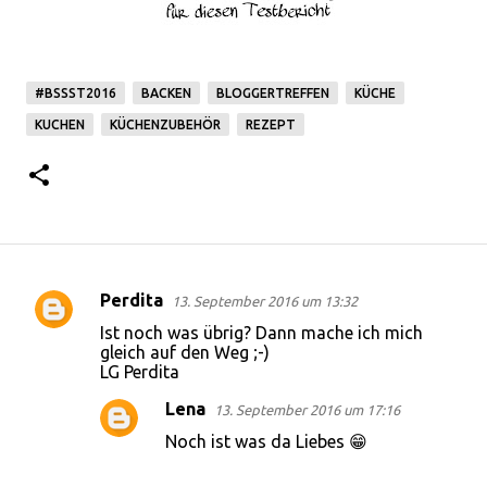
#BSSST2016
BACKEN
BLOGGERTREFFEN
KÜCHE
KUCHEN
KÜCHENZUBEHÖR
REZEPT
Perdita
13. September 2016 um 13:32
K
Ist noch was übrig? Dann mache ich mich
o
gleich auf den Weg ;-)
LG Perdita
m
m
Lena
13. September 2016 um 17:16
e
Noch ist was da Liebes 😁
n