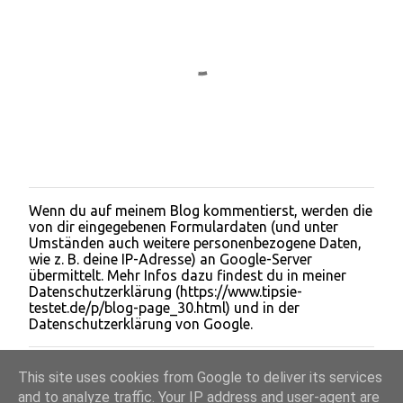
Wenn du auf meinem Blog kommentierst, werden die
K
von dir eingegebenen Formulardaten (und unter
o
Umständen auch weitere personenbezogene Daten,
m
wie z. B. deine IP-Adresse) an Google-Server
m
übermittelt. Mehr Infos dazu findest du in meiner
e
Datenschutzerklärung (https://www.tipsie-
n
testet.de/p/blog-page_30.html) und in der
t
Datenschutzerklärung von Google.
a
r
v
This site uses cookies from Google to deliver its services
e
r
and to analyze traffic. Your IP address and user-agent are