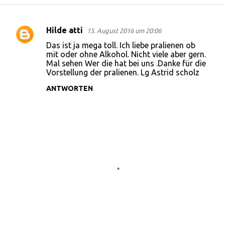
Hilde atti
15. August 2016 um 20:06
K
Das ist ja mega toll. Ich liebe pralienen ob
o
mit oder ohne Alkohol. Nicht viele aber gern.
Mal sehen Wer die hat bei uns .Danke für die
m
Vorstellung der pralienen. Lg Astrid scholz
m
ANTWORTEN
e
n
t
a
r
e