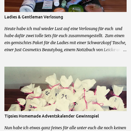
n
Ladies & Gentleman Verlosung
Heute habe ich mal wieder Lust auf eine Verlosung für euch und
habe dafür zwei tolle Sets für euch zusammengestellt. Zum einen
ein gemischtes Paket für die Ladies mit einer Schwarzkopf Tasche,
einer Just Cosmetics Beautybag, einem Notizbuch von Leicke und
allerhand weiteren feinen Beautyprodukten. Und zum anderen für
die Herren der Schöpfung ein Mexx Parfum und Duschgel Set,
Touchscreen Handschuhe, Cooling Gel und Bodyrasierer. 2 Sets =
2 Gewinner Was ihr dafür tun müsst um zu gewinnen: 1.)
Kommentiere diesen Post mit dem Wunschpaket was du gerne
gewinnen möchtest 2.) Hinterlasse mir im Kommentarfeld eine
Kontaktmöglichkeit Das wars schon! Teilnahme beginnt jetzt und
endet am 09.04.2016 um 23.59Uhr. Teilnahme nur mit deutscher
Postadresse möglich. Gewinner werden über die angegebene
Tipsies Homemade Adventskalender Gewinnspiel
Kontaktmöglichkeit angeschrieben. Kein Rechtsweg und keine
Barauszahlung möglich.
Nun habe ich etwas ganz feines für alle unter euch die noch keinen