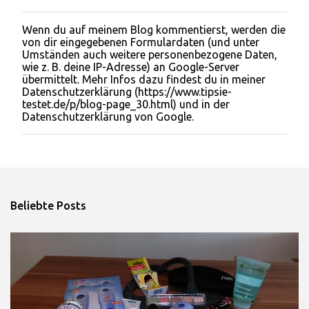
Wenn du auf meinem Blog kommentierst, werden die
K
von dir eingegebenen Formulardaten (und unter
o
Umständen auch weitere personenbezogene Daten,
m
wie z. B. deine IP-Adresse) an Google-Server
m
übermittelt. Mehr Infos dazu findest du in meiner
e
Datenschutzerklärung (https://www.tipsie-
n
testet.de/p/blog-page_30.html) und in der
t
Datenschutzerklärung von Google.
a
r
v
e
r
ö
f
Beliebte Posts
f
e
n
t
l
i
c
h
e