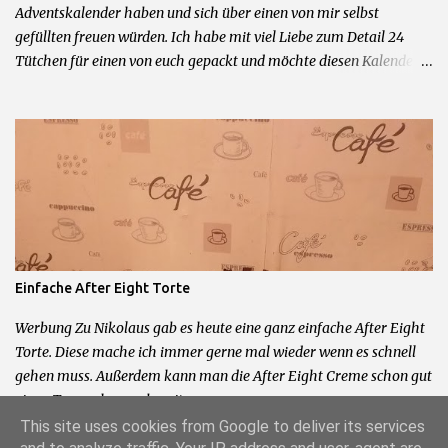
Adventskalender haben und sich über einen von mir selbst
gefüllten freuen würden. Ich habe mit viel Liebe zum Detail 24
Tütchen für einen von euch gepackt und möchte diesen Kalender
nun verlosen. Der Kalender besteht aus 95% Originalprodukten
aus den Bereichen Beauty und Deko. Mitmachen könnt ihr in dem
Ihr mir ein Kommentar und eine Kontaktmöglichkeit hinterlasst.
Ausgelost wird passend zu meinem 2. Bloggeburtstag am
24.11.2015 um 20 Uhr. Damit der Kalender auch noch passend zum
01.12. bei euch ist, hat der Gewinner nur 24 Stunden Zeit sich zu
melden bevor ich neu auslose. Teilnahme nur mit deutscher
Postanschrift. Kein Ersatz bei Verlust durch den Postweg.
Teilnahme ab 16 Jahren. Kein Rechtsweg und keine Barauszahlung
Einfache After Eight Torte
möglich.
Werbung Zu Nikolaus gab es heute eine ganz einfache After Eight
Torte. Diese mache ich immer gerne mal wieder wenn es schnell
gehen muss. Außerdem kann man die After Eight Creme schon gut
einen Tag vorher vorbereiten.
This site uses cookies from Google to deliver its services