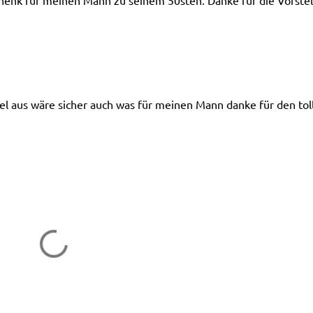
schenk für meinen Mann zu seinem 50sten. Danke für die Vorste
del aus wäre sicher auch was für meinen Mann danke für den tol