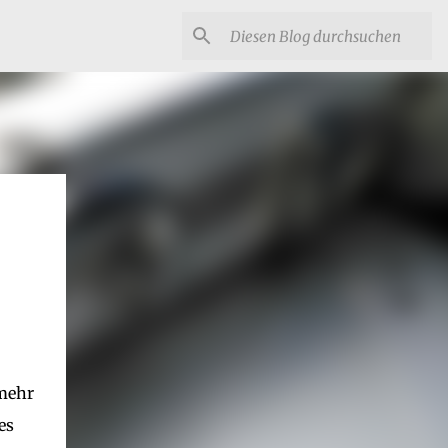
 mehr
es