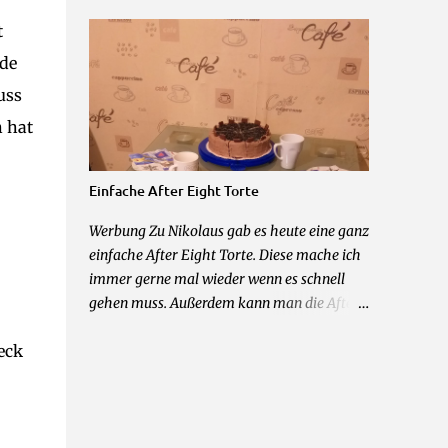
euch gepackt und möchte diesen Kalender
angeschrieben. Kein Rechtsweg und keine
t
nun verlosen. Der Kalender besteht aus 95%
Barauszahlung möglich.
Originalprodukten aus den Bereichen
nde
Beauty und Deko. Mitmachen könnt ihr in
uss
dem Ihr mir ein Kommentar und eine
n hat
Kontaktmöglichkeit hinterlasst. Ausgelost
wird passend zu meinem 2. Bloggeburtstag
am 24.11.2015 um 20 Uhr. Damit der
Einfache After Eight Torte
Kalender auch noch passend zum 01.12. bei
euch ist, hat der Gewinner nur 24 Stunden
Werbung Zu Nikolaus gab es heute eine ganz
Zeit sich zu melden bevor ich neu auslose.
einfache After Eight Torte. Diese mache ich
Teilnahme nur mit deutscher Postanschrift.
immer gerne mal wieder wenn es schnell
Kein Ersatz bei Verlust durch den Postweg.
gehen muss. Außerdem kann man die After
Teilnahme ab 16 Jahren. Kein Rechtsweg
Eight Creme schon gut einen Tag vorher
und keine Barauszahlung möglich.
eck
vorbereiten.