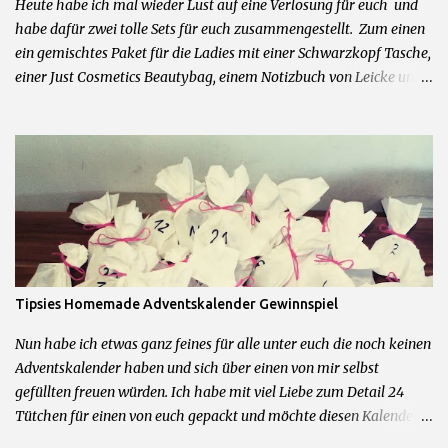
Heute habe ich mal wieder Lust auf eine Verlosung für euch und
habe dafür zwei tolle Sets für euch zusammengestellt. Zum einen
ein gemischtes Paket für die Ladies mit einer Schwarzkopf Tasche,
einer Just Cosmetics Beautybag, einem Notizbuch von Leicke und
allerhand weiteren feinen Beautyprodukten. Und zum anderen für
die Herren der Schöpfung ein Mexx Parfum und Duschgel Set,
Touchscreen Handschuhe, Cooling Gel und Bodyrasierer. 2 Sets =
2 Gewinner Was ihr dafür tun müsst um zu gewinnen: 1.)
Kommentiere diesen Post mit dem Wunschpaket was du gerne
gewinnen möchtest 2.) Hinterlasse mir im Kommentarfeld eine
Kontaktmöglichkeit Das wars schon! Teilnahme beginnt jetzt und
endet am 09.04.2016 um 23.59Uhr. Teilnahme nur mit deutscher
Postadresse möglich. Gewinner werden über die angegebene
Tipsies Homemade Adventskalender Gewinnspiel
Kontaktmöglichkeit angeschrieben. Kein Rechtsweg und keine
Barauszahlung möglich.
Nun habe ich etwas ganz feines für alle unter euch die noch keinen
Adventskalender haben und sich über einen von mir selbst
gefüllten freuen würden. Ich habe mit viel Liebe zum Detail 24
Tütchen für einen von euch gepackt und möchte diesen Kalender
nun verlosen. Der Kalender besteht aus 95% Originalprodukten