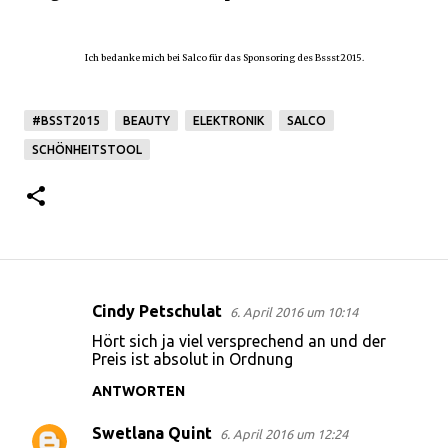
Ich bedanke mich bei Salco für das Sponsoring des Bssst2015.
#BSST2015
BEAUTY
ELEKTRONIK
SALCO
SCHÖNHEITSTOOL
Cindy Petschulat
6. April 2016 um 10:14
K
Hört sich ja viel versprechend an und der
o
Preis ist absolut in Ordnung
m
ANTWORTEN
m
Swetlana Quint
e
6. April 2016 um 12:24