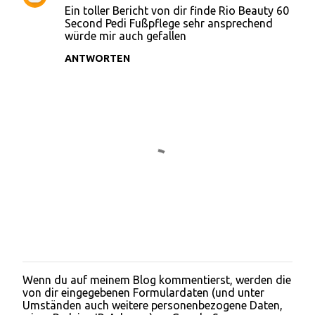
n
Ein toller Bericht von dir finde Rio Beauty 60
Second Pedi Fußpflege sehr ansprechend
t
würde mir auch gefallen
a
ANTWORTEN
r
e
Wenn du auf meinem Blog kommentierst, werden die
K
von dir eingegebenen Formulardaten (und unter
o
Umständen auch weitere personenbezogene Daten,
m