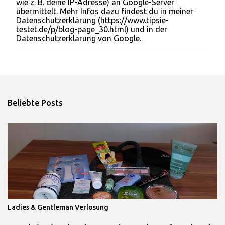
wie z. B. deine IP-Adresse) an Google-Server
m
übermittelt. Mehr Infos dazu findest du in meiner
e
Datenschutzerklärung (https://www.tipsie-
n
testet.de/p/blog-page_30.html) und in der
t
Datenschutzerklärung von Google.
a
r
v
e
r
ö
f
Beliebte Posts
f
e
n
t
l
i
c
h
e
n
Ladies & Gentleman Verlosung