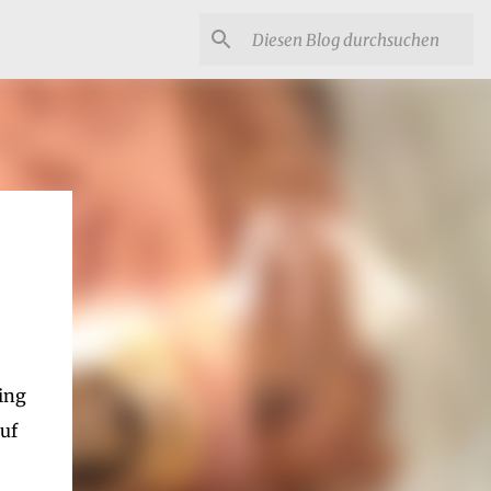
ing
auf