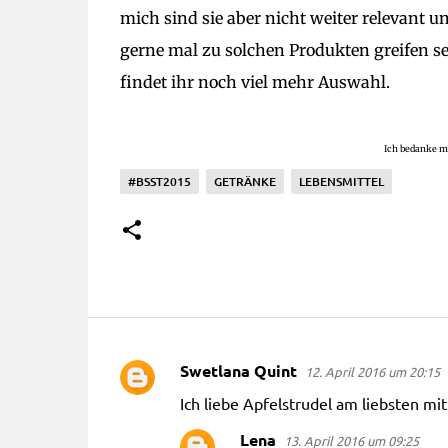
mich sind sie aber nicht weiter relevant 
gerne mal zu solchen Produkten greifen se
findet ihr noch viel mehr Auswahl.
Ich bedanke mi
#BSST2015
GETRÄNKE
LEBENSMITTEL
Swetlana Quint
12. April 2016 um 20:15
K
Ich liebe Apfelstrudel am liebsten mit
o
m
Lena
13. April 2016 um 09:25