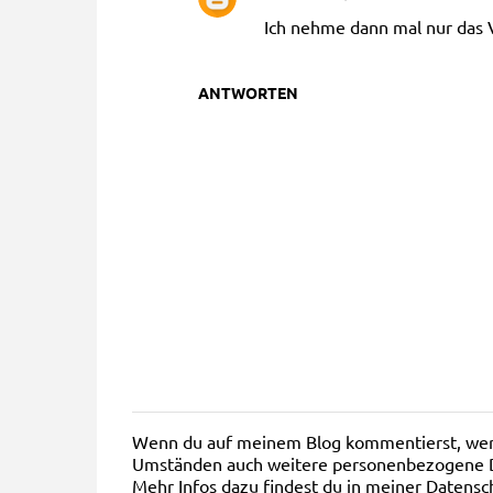
m
Ich nehme dann mal nur das Va
e
n
ANTWORTEN
t
a
r
e
Wenn du auf meinem Blog kommentierst, werd
K
Umständen auch weitere personenbezogene Dat
o
Mehr Infos dazu findest du in meiner Datensc