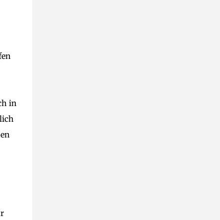
fen
ch in
lich
den
r