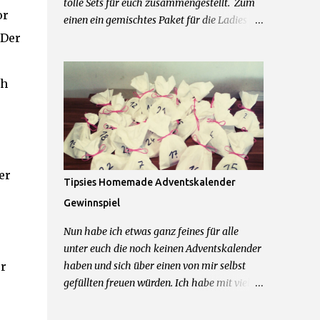
tolle Sets für euch zusammengestellt. Zum
or
einen ein gemischtes Paket für die Ladies
 Der
mit einer Schwarzkopf Tasche, einer Just
Cosmetics Beautybag, einem Notizbuch von
Leicke und allerhand weiteren feinen
ch
Beautyprodukten. Und zum anderen für die
Herren der Schöpfung ein Mexx Parfum und
Duschgel Set, Touchscreen Handschuhe,
Cooling Gel und Bodyrasierer. 2 Sets = 2
Gewinner Was ihr dafür tun müsst um zu
er
gewinnen: 1.) Kommentiere diesen Post mit
Tipsies Homemade Adventskalender
dem Wunschpaket was du gerne gewinnen
Gewinnspiel
möchtest 2.) Hinterlasse mir im
Kommentarfeld eine Kontaktmöglichkeit
Nun habe ich etwas ganz feines für alle
Das wars schon! Teilnahme beginnt jetzt
unter euch die noch keinen Adventskalender
und endet am 09.04.2016 um 23.59Uhr.
er
haben und sich über einen von mir selbst
Teilnahme nur mit deutscher Postadresse
gefüllten freuen würden. Ich habe mit viel
möglich. Gewinner werden über die
Liebe zum Detail 24 Tütchen für einen von
angegebene Kontaktmöglichkeit
euch gepackt und möchte diesen Kalender