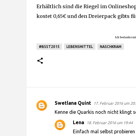
Erhältlich sind die Riegel im Onlinesho
kostet 0,65€ und den Dreierpack gibts für
Ich bedanke mi
#BSST2015
LEBENSMITTEL
NASCHKRAM
Swetlana Quint
17. Februar 2016 um 20:
K
Kenne die Quarkis noch nicht klingt 
o
Lena
18. Februar 2016 um 19:44
m
Einfach mal selbst probieren 
m