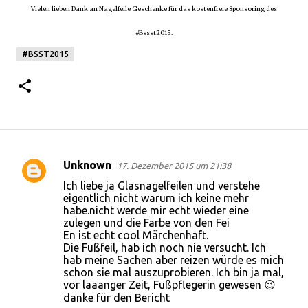
Vielen lieben Dank an Nagelfeile Geschenke für das kostenfreie Sponsoring des
#Bssst2015.
#BSST2015
Unknown
17. Dezember 2015 um 21:38
K
Ich liebe ja Glasnagelfeilen und verstehe
o
eigentlich nicht warum ich keine mehr
habe.nicht werde mir echt wieder eine
m
zulegen und die Farbe von den Fei
m
En ist echt cool Märchenhaft.
Die Fußfeil, hab ich noch nie versucht. Ich
e
hab meine Sachen aber reizen würde es mich
n
schon sie mal auszuprobieren. Ich bin ja mal,
vor laaanger Zeit, Fußpflegerin gewesen 😉
t
danke für den Bericht