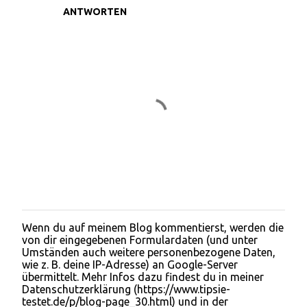
a
ANTWORTEN
r
e
Wenn du auf meinem Blog kommentierst, werden die
K
von dir eingegebenen Formulardaten (und unter
o
Umständen auch weitere personenbezogene Daten,
m
wie z. B. deine IP-Adresse) an Google-Server
m
übermittelt. Mehr Infos dazu findest du in meiner
e
Datenschutzerklärung (https://www.tipsie-
n
testet.de/p/blog-page_30.html) und in der
t