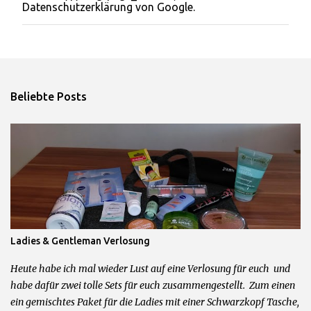
Datenschutzerklärung von Google.
a
r
v
e
r
ö
f
Beliebte Posts
f
e
n
t
l
i
c
h
e
n
Ladies & Gentleman Verlosung
Heute habe ich mal wieder Lust auf eine Verlosung für euch und
habe dafür zwei tolle Sets für euch zusammengestellt. Zum einen
ein gemischtes Paket für die Ladies mit einer Schwarzkopf Tasche,