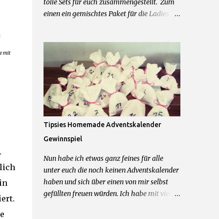
tolle Sets für euch zusammengestellt. Zum
einen ein gemischtes Paket für die Ladies
mit einer Schwarzkopf Tasche, einer Just
n
Cosmetics Beautybag, einem Notizbuch von
Leicke und allerhand weiteren feinen
e mit
Beautyprodukten. Und zum anderen für die
Herren der Schöpfung ein Mexx Parfum und
Duschgel Set, Touchscreen Handschuhe,
Cooling Gel und Bodyrasierer. 2 Sets = 2
Gewinner Was ihr dafür tun müsst um zu
gewinnen: 1.) Kommentiere diesen Post mit
Tipsies Homemade Adventskalender
dem Wunschpaket was du gerne gewinnen
Gewinnspiel
möchtest 2.) Hinterlasse mir im
.
Kommentarfeld eine Kontaktmöglichkeit
Nun habe ich etwas ganz feines für alle
Das wars schon! Teilnahme beginnt jetzt
lich
unter euch die noch keinen Adventskalender
und endet am 09.04.2016 um 23.59Uhr.
haben und sich über einen von mir selbst
in
Teilnahme nur mit deutscher Postadresse
gefüllten freuen würden. Ich habe mit viel
ert.
möglich. Gewinner werden über die
Liebe zum Detail 24 Tütchen für einen von
angegebene Kontaktmöglichkeit
e
euch gepackt und möchte diesen Kalender