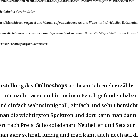
eschenkkreationen zu entwickeln und die Qualität unserer Produkte fortlaufend zu verbessern. Wir
Schokoladen-Geschmäcker.
 und Metalldosen verpackt und können auf verschiedene Art und Weise mit individuellen Botschafte
en, die Interesse an unseren einmaligen Geschenken haben. Durch die Möglichkeit, unsere Produkt
unser Produktportfolio begeistern.
rstellung des
Onlineshops
an, bevor ich euch erzähle
zu mir nach Hause und in meinen Bauch gefunden haben
end einfach wahnsinnig toll, einfach und sehr übersicht
t man die wichtigsten Spektren und dort kann man dann 
rt nach Preis, Schokoladenart, Neuheiten und Sets sorti
an sehr schnell fündig und man kann auch noch auf di