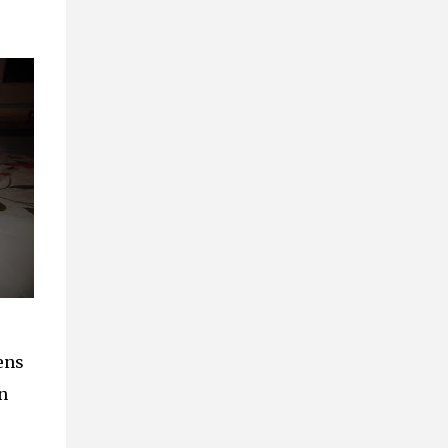
ens
n