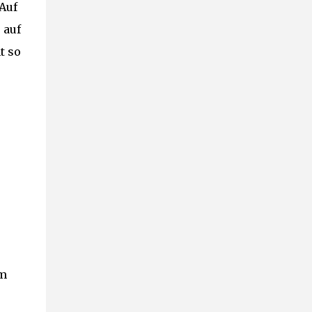
 Auf
 auf
t so
um