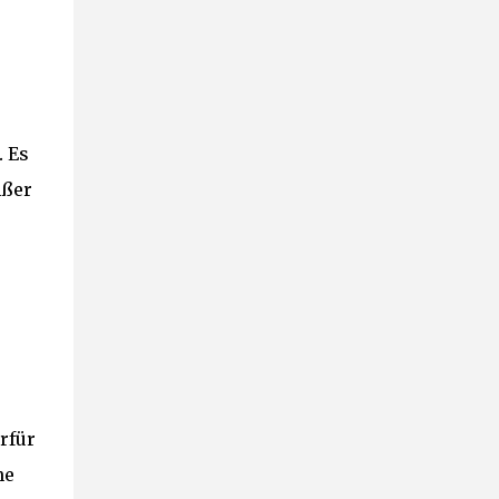
.
Es
ißer
rfür
he