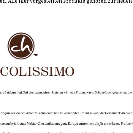
. Alle hier vorgestellten Produkte gehören zur neuen
ere Leidenschaft. Seit über zehn Jahren kreieren wir neue Pralinen- und Schokoladengeschenke, die
 originelle Geschenkideen zu entwickeln und zu vermarkten. Uns ist sowohl der Geschmack als auch 
ten und erfahrenen Meister-Chocolatiers aus ganz Europa zusammen, die für uns erlesene Pralinen