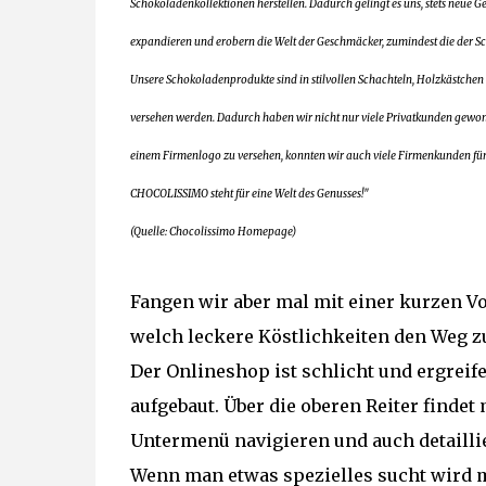
Schokoladenkollektionen herstellen. Dadurch gelingt es uns, stets neue G
expandieren und erobern die Welt der Geschmäcker, zumindest die der 
Unsere Schokoladenprodukte sind in stilvollen Schachteln, Holzkästchen
versehen werden. Dadurch haben wir nicht nur viele Privatkunden gewonn
einem Firmenlogo zu versehen, konnten wir auch viele Firmenkunden für 
CHOCOLISSIMO steht für eine Welt des Genusses!"
(Quelle: Chocolissimo Homepage)
Fangen wir aber mal mit einer kurzen Vo
welch leckere Köstlichkeiten den Weg 
Der Onlineshop ist schlicht und ergreif
aufgebaut. Über die oberen Reiter finde
Untermenü navigieren und auch detaillie
Wenn man etwas spezielles sucht wird m