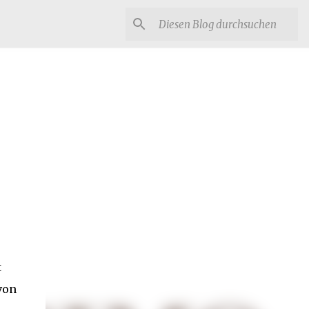
t
von