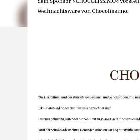
dem Sponsor >CHOCOLISSIMO< vorstellen
Weihnachtsware von Chocolissimo.
"Die Herstellung und der Vertrieb von Pralinen und Schokoladen sind uns
Exklusivität und hoher Qualität gekennzeichnet sind.
Es ist uns gelungen, unter der Marke CHOCOLISSIMO viele innovative und
Form der Schokolade wichtig. Deswegen arbeiten wir eng mit weltbekann