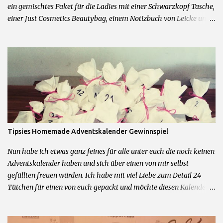
ein gemischtes Paket für die Ladies mit einer Schwarzkopf Tasche,
einer Just Cosmetics Beautybag, einem Notizbuch von Leicke und
allerhand weiteren feinen Beautyprodukten. Und zum anderen für
die Herren der Schöpfung ein Mexx Parfum und Duschgel Set,
Touchscreen Handschuhe, Cooling Gel und Bodyrasierer. 2 Sets =
2 Gewinner Was ihr dafür tun müsst um zu gewinnen: 1.)
Kommentiere diesen Post mit dem Wunschpaket was du gerne
gewinnen möchtest 2.) Hinterlasse mir im Kommentarfeld eine
Kontaktmöglichkeit Das wars schon! Teilnahme beginnt jetzt und
endet am 09.04.2016 um 23.59Uhr. Teilnahme nur mit deutscher
Postadresse möglich. Gewinner werden über die angegebene
Tipsies Homemade Adventskalender Gewinnspiel
Kontaktmöglichkeit angeschrieben. Kein Rechtsweg und keine
Barauszahlung möglich.
Nun habe ich etwas ganz feines für alle unter euch die noch keinen
Adventskalender haben und sich über einen von mir selbst
gefüllten freuen würden. Ich habe mit viel Liebe zum Detail 24
Tütchen für einen von euch gepackt und möchte diesen Kalender
nun verlosen. Der Kalender besteht aus 95% Originalprodukten
aus den Bereichen Beauty und Deko. Mitmachen könnt ihr in dem