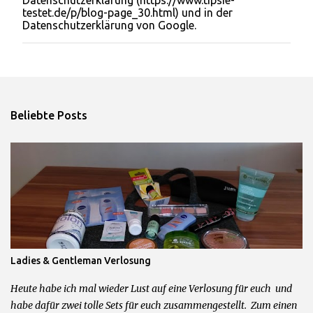
Datenschutzerklärung (https://www.tipsie-
n
testet.de/p/blog-page_30.html) und in der
t
Datenschutzerklärung von Google.
a
r
v
e
r
ö
f
Beliebte Posts
f
e
n
t
l
i
c
h
e
n
Ladies & Gentleman Verlosung
Heute habe ich mal wieder Lust auf eine Verlosung für euch und
habe dafür zwei tolle Sets für euch zusammengestellt. Zum einen