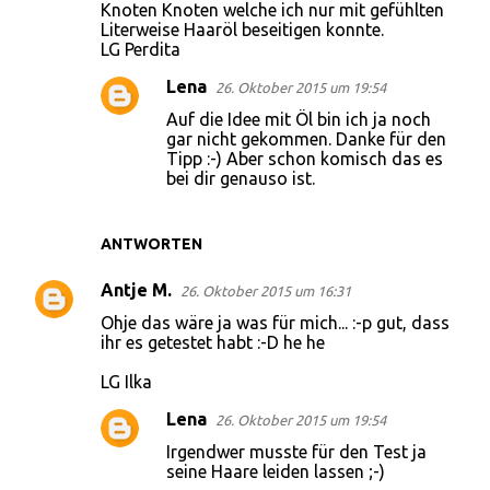
Knoten Knoten welche ich nur mit gefühlten
m
Literweise Haaröl beseitigen konnte.
LG Perdita
e
n
Lena
26. Oktober 2015 um 19:54
t
Auf die Idee mit Öl bin ich ja noch
gar nicht gekommen. Danke für den
a
Tipp :-) Aber schon komisch das es
r
bei dir genauso ist.
e
ANTWORTEN
Antje M.
26. Oktober 2015 um 16:31
Ohje das wäre ja was für mich... :-p gut, dass
ihr es getestet habt :-D he he
LG Ilka
Lena
26. Oktober 2015 um 19:54
Irgendwer musste für den Test ja
seine Haare leiden lassen ;-)