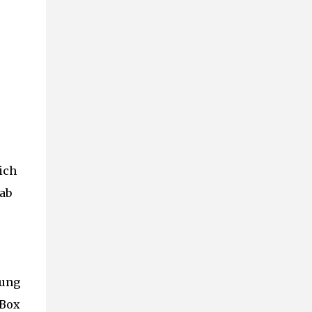
ich
gab
nung
 Box