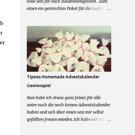
tolle Sets für euch zusammengestellt. Zum
einen ein gemischtes Paket für die Ladies
mit einer Schwarzkopf Tasche, einer Just
lb
Cosmetics Beautybag, einem Notizbuch von
Leicke und allerhand weiteren feinen
er
Beautyprodukten. Und zum anderen für die
er
Herren der Schöpfung ein Mexx Parfum und
Duschgel Set, Touchscreen Handschuhe,
Cooling Gel und Bodyrasierer. 2 Sets = 2
Gewinner Was ihr dafür tun müsst um zu
gewinnen: 1.) Kommentiere diesen Post mit
Tipsies Homemade Adventskalender
dem Wunschpaket was du gerne gewinnen
Gewinnspiel
möchtest 2.) Hinterlasse mir im
Kommentarfeld eine Kontaktmöglichkeit
Nun habe ich etwas ganz feines für alle
Das wars schon! Teilnahme beginnt jetzt
unter euch die noch keinen Adventskalender
und endet am 09.04.2016 um 23.59Uhr.
haben und sich über einen von mir selbst
Teilnahme nur mit deutscher Postadresse
gefüllten freuen würden. Ich habe mit viel
möglich. Gewinner werden über die
Liebe zum Detail 24 Tütchen für einen von
angegebene Kontaktmöglichkeit
euch gepackt und möchte diesen Kalender