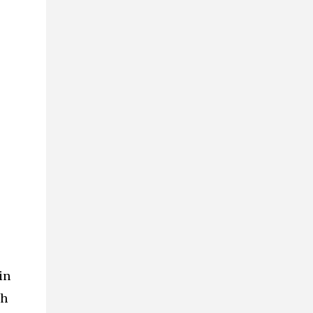
in
ch