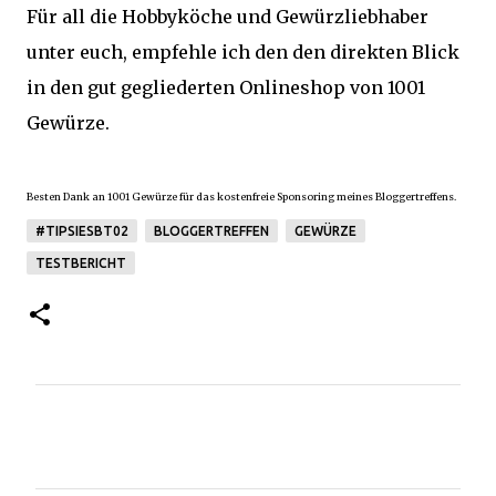
Für all die Hobbyköche und Gewürzliebhaber
unter euch, empfehle ich den den direkten Blick
in den gut gegliederten Onlineshop von 1001
Gewürze.
Besten Dank an 1001 Gewürze für das kostenfreie Sponsoring meines Bloggertreffens.
#TIPSIESBT02
BLOGGERTREFFEN
GEWÜRZE
TESTBERICHT
K
o
m