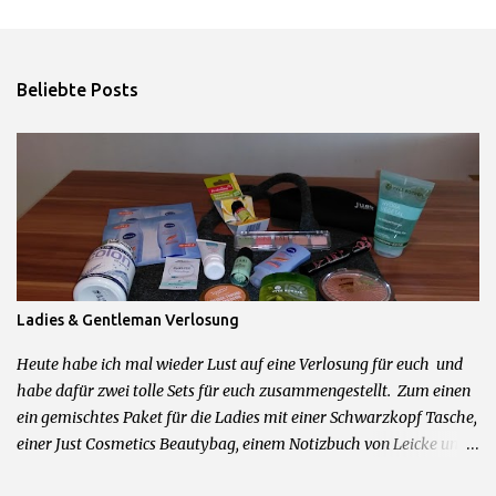
m
e
n
Beliebte Posts
t
a
r
e
Ladies & Gentleman Verlosung
Heute habe ich mal wieder Lust auf eine Verlosung für euch und
habe dafür zwei tolle Sets für euch zusammengestellt. Zum einen
ein gemischtes Paket für die Ladies mit einer Schwarzkopf Tasche,
einer Just Cosmetics Beautybag, einem Notizbuch von Leicke und
allerhand weiteren feinen Beautyprodukten. Und zum anderen für