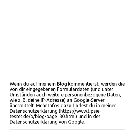
Wenn du auf meinem Blog kommentierst, werden die
K
von dir eingegebenen Formulardaten (und unter
o
Umständen auch weitere personenbezogene Daten,
m
wie z. B. deine IP-Adresse) an Google-Server
m
übermittelt. Mehr Infos dazu findest du in meiner
e
Datenschutzerklärung (https://www.tipsie-
n
testet.de/p/blog-page_30.html) und in der
t
Datenschutzerklärung von Google.
a
r
v