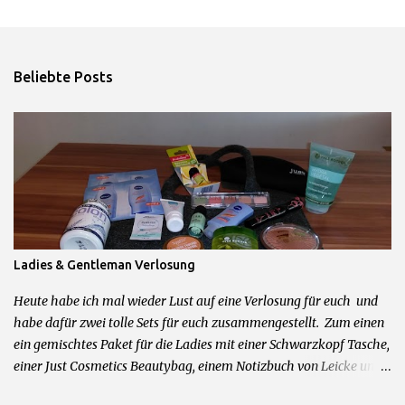
e
r
ö
f
Beliebte Posts
f
e
n
t
l
i
c
h
e
n
Ladies & Gentleman Verlosung
Heute habe ich mal wieder Lust auf eine Verlosung für euch und
habe dafür zwei tolle Sets für euch zusammengestellt. Zum einen
ein gemischtes Paket für die Ladies mit einer Schwarzkopf Tasche,
einer Just Cosmetics Beautybag, einem Notizbuch von Leicke und
allerhand weiteren feinen Beautyprodukten. Und zum anderen für