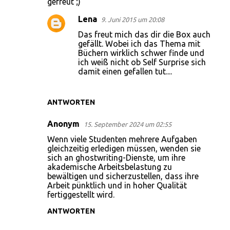
gefreut ;)
m
Lena
9. Juni 2015 um 20:08
e
Das freut mich das dir die Box auch
n
gefällt. Wobei ich das Thema mit
t
Büchern wirklich schwer finde und
ich weiß nicht ob Self Surprise sich
a
damit einen gefallen tut....
r
e
ANTWORTEN
Anonym
15. September 2024 um 02:55
Wenn viele Studenten mehrere Aufgaben
gleichzeitig erledigen müssen, wenden sie
sich an
ghostwriting
-Dienste, um ihre
akademische Arbeitsbelastung zu
bewältigen und sicherzustellen, dass ihre
Arbeit pünktlich und in hoher Qualität
fertiggestellt wird.
ANTWORTEN