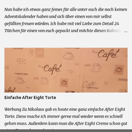
Kontaktmöglichkeit angeschrieben. Kein Rechtsweg und keine
Barauszahlung möglich.
Nun habe ich etwas ganz feines für alle unter euch die noch keinen
Adventskalender haben und sich über einen von mir selbst
gefüllten freuen würden. Ich habe mit viel Liebe zum Detail 24
Tütchen für einen von euch gepackt und möchte diesen Kalender
nun verlosen. Der Kalender besteht aus 95% Originalprodukten
aus den Bereichen Beauty und Deko. Mitmachen könnt ihr in dem
Ihr mir ein Kommentar und eine Kontaktmöglichkeit hinterlasst.
Ausgelost wird passend zu meinem 2. Bloggeburtstag am
24.11.2015 um 20 Uhr. Damit der Kalender auch noch passend zum
01.12. bei euch ist, hat der Gewinner nur 24 Stunden Zeit sich zu
melden bevor ich neu auslose. Teilnahme nur mit deutscher
Postanschrift. Kein Ersatz bei Verlust durch den Postweg.
Teilnahme ab 16 Jahren. Kein Rechtsweg und keine Barauszahlung
Einfache After Eight Torte
möglich.
Werbung Zu Nikolaus gab es heute eine ganz einfache After Eight
Torte. Diese mache ich immer gerne mal wieder wenn es schnell
gehen muss. Außerdem kann man die After Eight Creme schon gut
einen Tag vorher vorbereiten.