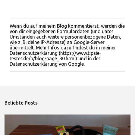
Wenn du auf meinem Blog kommentierst, werden die
K
von dir eingegebenen Formulardaten (und unter
o
Umständen auch weitere personenbezogene Daten,
m
wie z. B. deine IP-Adresse) an Google-Server
m
übermittelt. Mehr Infos dazu findest du in meiner
e
Datenschutzerklärung (https://www.tipsie-
n
testet.de/p/blog-page_30.html) und in der
t
Datenschutzerklärung von Google.
a
r
v
e
r
ö
f
Beliebte Posts
f
e
n
t
l
i