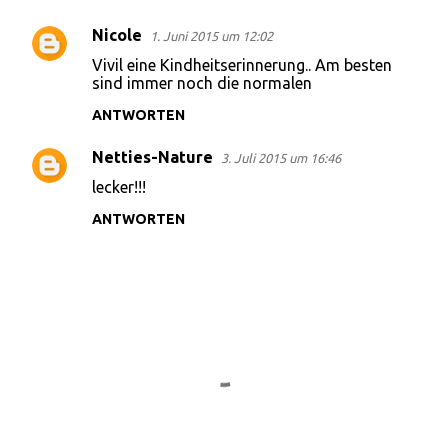
Nicole
1. Juni 2015 um 12:02
K
Vivil eine Kindheitserinnerung.. Am besten
o
sind immer noch die normalen
m
ANTWORTEN
m
Netties-Nature
e
3. Juli 2015 um 16:46
n
lecker!!!
t
ANTWORTEN
a
r
e