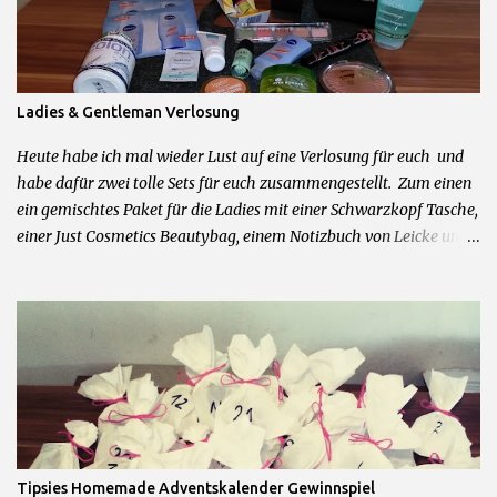
c
h
e
n
Ladies & Gentleman Verlosung
Heute habe ich mal wieder Lust auf eine Verlosung für euch und
habe dafür zwei tolle Sets für euch zusammengestellt. Zum einen
ein gemischtes Paket für die Ladies mit einer Schwarzkopf Tasche,
einer Just Cosmetics Beautybag, einem Notizbuch von Leicke und
allerhand weiteren feinen Beautyprodukten. Und zum anderen für
die Herren der Schöpfung ein Mexx Parfum und Duschgel Set,
Touchscreen Handschuhe, Cooling Gel und Bodyrasierer. 2 Sets =
2 Gewinner Was ihr dafür tun müsst um zu gewinnen: 1.)
Kommentiere diesen Post mit dem Wunschpaket was du gerne
gewinnen möchtest 2.) Hinterlasse mir im Kommentarfeld eine
Kontaktmöglichkeit Das wars schon! Teilnahme beginnt jetzt und
endet am 09.04.2016 um 23.59Uhr. Teilnahme nur mit deutscher
Postadresse möglich. Gewinner werden über die angegebene
Tipsies Homemade Adventskalender Gewinnspiel