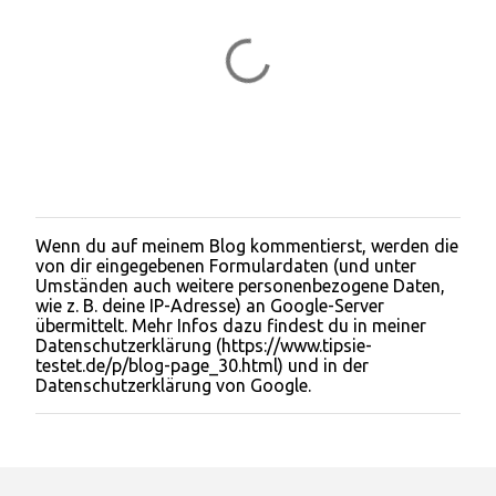
Wenn du auf meinem Blog kommentierst, werden die
K
von dir eingegebenen Formulardaten (und unter
o
Umständen auch weitere personenbezogene Daten,
m
wie z. B. deine IP-Adresse) an Google-Server
m
übermittelt. Mehr Infos dazu findest du in meiner
e
Datenschutzerklärung (https://www.tipsie-
n
testet.de/p/blog-page_30.html) und in der
t
Datenschutzerklärung von Google.
a
r
v
e
r
ö