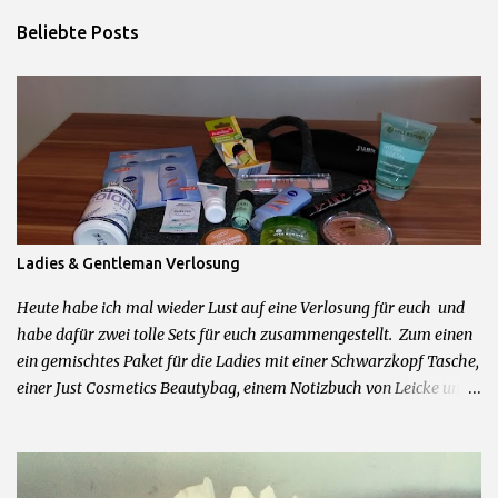
f
Beliebte Posts
f
e
n
t
l
i
c
h
e
n
Ladies & Gentleman Verlosung
Heute habe ich mal wieder Lust auf eine Verlosung für euch und
habe dafür zwei tolle Sets für euch zusammengestellt. Zum einen
ein gemischtes Paket für die Ladies mit einer Schwarzkopf Tasche,
einer Just Cosmetics Beautybag, einem Notizbuch von Leicke und
allerhand weiteren feinen Beautyprodukten. Und zum anderen für
die Herren der Schöpfung ein Mexx Parfum und Duschgel Set,
Touchscreen Handschuhe, Cooling Gel und Bodyrasierer. 2 Sets =
2 Gewinner Was ihr dafür tun müsst um zu gewinnen: 1.)