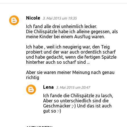
Nicole
3. Mai 2015 um 19:35
K
Ich fand alle drei unheimlich lecker.
o
Die Chilispätzle habe ich alleine gegessen, als
meine Kinder bei einem Ausflug waren.
m
m
Ich habe , weil ich neugierig war, den Teig
probiert und der war auch ordentlich scharf
e
und habe gedacht, wenn die fertigen Spätzle
n
hinterher auch so scharf sind ...
t
Aber sie waren meiner Meinung nach genau
a
richtig
r
Lena
3. Mai 2015 um 20:47
e
Ich fande die Chilispätzle zu lasch,
Aber so unterschiedlich sind die
Geschmäcker ;-) Und das ist auch
gut so :-)